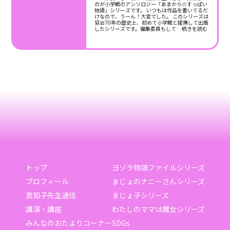
のが小学館のアンソロジー「あまから☆すっぱい
物語」シリーズです。 いつもは作品を書いてるだ
けなので、うーん！大変でした。 このシリーズは
協会70年の歴史上、初めて小学館と提携して出版
したシリーズです。編集委員もして
…続きを読む
トップ
ヨゾラ物語ファイルシリーズ
プロフィール
まじょのナニーさんシリーズ
真知子先生通信
まじょ子シリーズ
講演・講座
わたしのママは魔女シリーズ
みんなのおたよりコーナー
SDGs