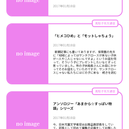
2017年01月18日
真知子先生通信
「ヒメコひめ」と「モットしゃちょう」
2017年01月18日
新聞記事にも書いてありますが、保育園の先生
に「地域によってはサンタクロースが来ない子供
が一人や二人じゃないんですよ」というお話を伺
って、そういう子にプレゼントしたいなとずっと
思っていました。市の子供局長さんにお目にかか
ってそのお話をしていたのですが、サンタクロー
スじゃない私たちにはどの子に来な
…続きを読む
真知子先生通信
アンソロジー「あまから☆すっぱい物
語」シリーズ
2017年01月18日
今、日本児童文学者協会出版企画部長をしてい
て、部長として初めて編集の企画をして出版した