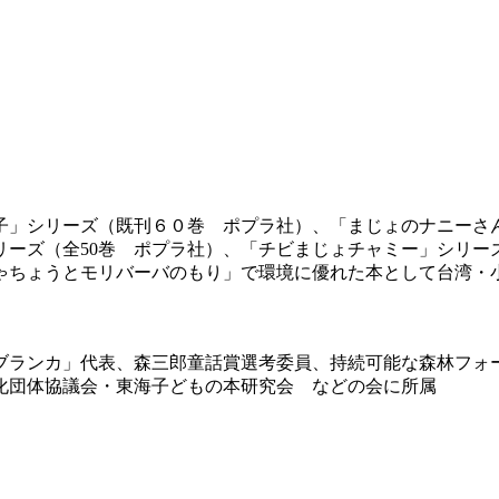
ょ子」シリーズ（既刊６０巻 ポプラ社）、「まじょのナニーさ
リーズ（全50巻 ポプラ社）、「チビまじょチャミー」シリー
うとモリバーバのもり」で環境に優れた本として台湾・小緑芽奬受
代表、森三郎童話賞選考委員、持続可能な森林フォーラム、森林協働ネッ
化団体協議会・東海子どもの本研究会 などの会に所属