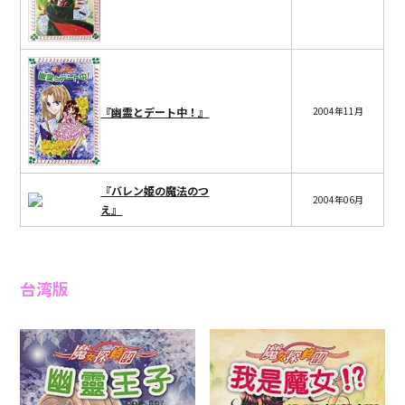
『幽霊とデート中！』
2004年11月
『バレン姫の魔法のつ
2004年06月
え』
台湾版