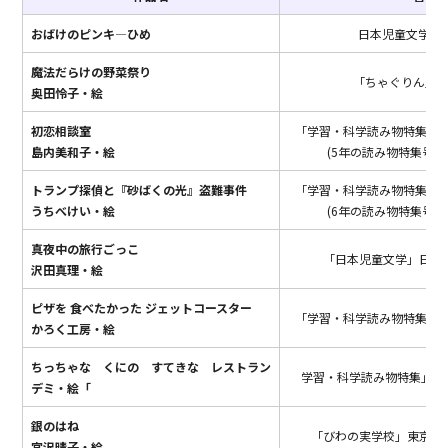
おばけのピンキ―ひめ
日本児童文学 5
魔法だらけの野菜祭り
「ちゃぐりん」
奥田怜子・絵
初恋相談室
「学習・科学読み物特集」
島内美和子・絵
(5年の読み物特集号話
トランプ探偵と『砂ばくの光』盗難事件
「学習・科学読み物特集」
うちべけい・絵
(6年の読み物特集号話
真夜中の旅行ごっこ
「日本児童文学」日本
沢田真理・絵
ピザを 食べたかった ジェットコースター
「学習・科学読み物特集」
かろく工房・絵
ちっちゃな くにの すてきな レストラン
学習・科学読み物特集」学
デミ・絵「
銀のはね
「びわの実学校」東京び
宮沢晴子・絵