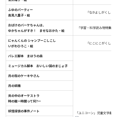
ふゆのパーティー
「なかよしがくしゅ
高見八重子・絵
おばけのバーケちゃんは、
「学習・科学読み物特集」
ゆかちゃんがすき！ ませなおかた・絵
にゃんくんの シャンプーこしこし
「にこにこがくしゅ
いがわひろこ・絵
バレエ脚本 まほうの森
ミュージカル脚本 おいしい国のまじょ子
月の街のケーキやさん
月の妖精
貝の中のオーケストラ
時の龍一時間って何?一
妖怪探偵の事件ノート
「ユニコーン」児童文学創作