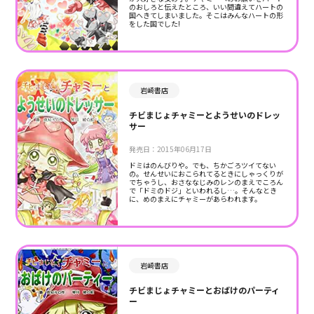
のおしろと伝えたところ、いい間違えてハートの
国へきてしまいました。そこはみんなハートの形
をした国でした!
岩崎書店
チビまじょチャミーとようせいのドレッ
サー
発売日：2015年06月17日
ドミはのんびりや。でも、ちかごろツイてない
の。せんせいにおこられてるときにしゃっくりが
でちゃうし、おさななじみのレンのまえでころん
で「ドミのドジ」といわれるし…。そんなとき
に、めのまえにチャミーがあらわれます。
岩崎書店
チビまじょチャミーとおばけのパーティ
ー