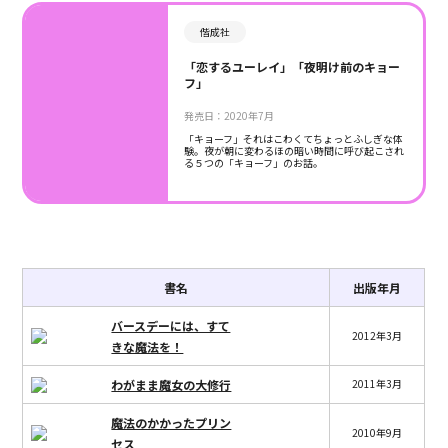
偕成社
「恋するユーレイ」「夜明け前のキョー
フ」
発売日：2020年7月
「キョーフ」それはこわくてちょっとふしぎな体
験。夜が朝に変わるほの暗い時間に呼び起こされ
る５つの「キョーフ」のお話。
書名
出版年月
バースデーには、すて
2012年3月
きな魔法を！
わがまま魔女の大修行
2011年3月
魔法のかかったプリン
2010年9月
セス