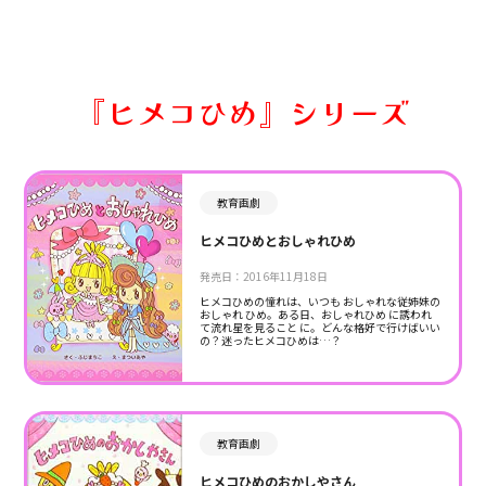
『ヒメコひめ』シリーズ
教育画劇
ヒメコひめとおしゃれひめ
発売日：2016年11月18日
ヒメコひめの憧れは、いつも おしゃれな従姉妹の
おしゃれ ひめ。ある日、おしゃれひめ に誘われ
て流れ星を見ること に。どんな格好で行けばいい
の？迷ったヒメコひめは…？
教育画劇
ヒメコひめのおかしやさん