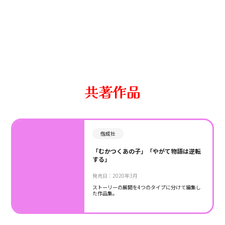
共著作品
偕成社
「むかつくあの子」「やがて物語は逆転
する」
発売日：2020年3月
ストーリーの展開を4つのタイプに分けて編集し
た作品集。