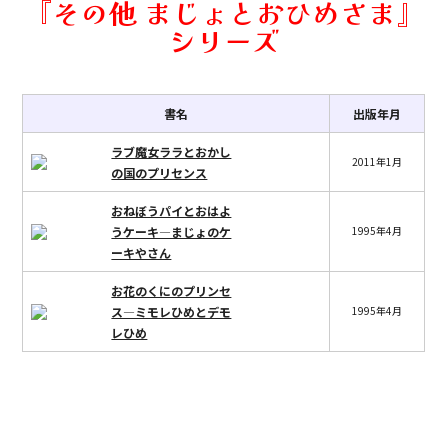
『その他 まじょとおひめさま』
シリーズ
書名
出版年月
ラブ魔女ララとおかし
2011年1月
の国のプリセンス
おねぼうパイとおはよ
うケーキ―まじょのケ
1995年4月
ーキやさん
お花のくにのプリンセ
ス―ミモレひめとデモ
1995年4月
レひめ